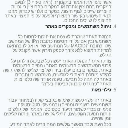
אשר נועד את האמור בתקנון זה (ראה סעיף 3) למעט
במקרים בהם צוין אחרת או במקרים בהם צוין כי זכויות
היוצרים שייכים לגוף חיצוני. במקרים אלו יש לבדוק מהם
תנאי השימוש בקישור המצורף ולפעול על פי המצוין באתר
החיצוני לו שייכים התכנים.
ניהול משתמשים ומבקרים באתר
הנהלת האתר שומרת לעצמה את הזכות לחסום כל
משתמש ובין אם על ידי חסימת כתובת הIP של המחשב
שלו, כתובת הMACID של המחשב שלו או אפילו בהתאם
למדינת המוצא ללא צורך לספק תירוץ אשר מקובל על
הגולש.
צוות האתר / הנהלת האתר יעשה כל שביכולתו להגן על
פרטי המשתמשים הרשומים באתר / מנויים הרשומים
באתר. במקרים בהם יעלה בידיו של צד שלישי להשיג גישה
למידע מוסכם בזאת כי לגולשים, משתמשים וחברים
באתר לה תהה כל תביעה, טענה או דרישה כלפי צוות
האתר "פרוגרס סוכנות לביטוח בע"מ".
גילוי נאות
באתר זה עשוי לעשות שימוש בקבצי קוקיז (במיוחד עבור
משתמשים רשומים ומנויים) ובממשקי סטטיסטיקה
פנימיים בכדי לשמור תיעוד סטטיסטי אנונימי של גולשים
וניתוח תנועת הגולש/ים, הרגלי גלישה באתר וניתוח קליקים
וזמן שהייה.
בכל העת ולבד מאשר גולשים המחוברים לאתר המידע