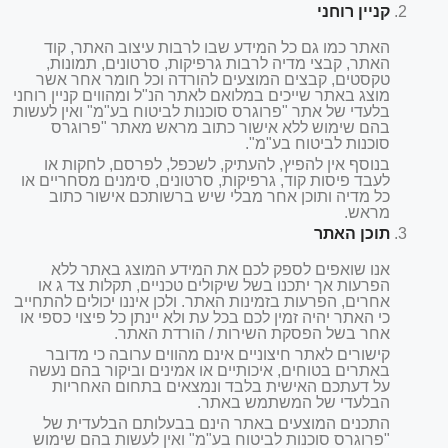
קניין רוחני
האתר כמו גם כל המידע שבו לרבות עיצוב האתר, קוד
האתר, קבצי מדיה לרבות גרפיקות, סרטונים, תמונות,
טקסטים, קבצים המוצעים להורדה וכל חומר אחר אשר
מוצג באתר שייכים במלואם לאתר הנ"ל ומהווים קניין רוחני
בלעדי של אתר "פרוגרס סוכנות לביטוח בע"מ" ואין לעשות
בהם שימוש ללא אישור כתוב מראש מאתר "פרוגרס
סוכנות לביטוח בע"מ".
בנוסף אין להפיץ, להעתיק, לשכפל, לפרסם, לחקות או
לעבד פיסות קוד, גרפיקות, סרטונים, סימנים מסחריים או
כל מדיה ותוכן אחר מבלי שיש ברשותכם אישור כתוב
מראש.
תוכן האתר
אנו שואפים לספק לכם את המידע המוצג באתר ללא
הפרעות אך יתכנו בשל שיקולים טכניים, תקלות צד ג או
אחרים, הפרעות בזמינות האתר. ולכן איננו יכולים להתחייב
כי האתר יהיה זמין לכם בכל עת ולא יינתן כל פיצוי כספי או
אחר בשל הפסקת השירות / הורדת האתר.
קישורים לאתר חיצוניים אינם מהווים ערובה כי מדובר
באתרים בטוחים, איכותיים או אמינים וביקור בהם נעשה
על דעתכם האישית בלבד ונמצאים בתחום האחריות
הבלעדי של המשתמש באתר.
התכנים המוצעים באתר הינם בבעלותם הבלעדית של
"פרוגרס סוכנות לביטוח בע"מ" ואין לעשות בהם שימוש