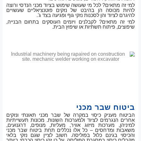
למי זה מתאים? לכל מי שעושה שימוש בציוד מכני הנדסי ורוצה
להיות מכוסה הן בהיבט של נזקים פוטנציאליים שעשויים
להיגרם לציוד והן לסכנות נזקי גוף ופגיעה בצד ג'.
למי זה מתאים? לקבלנים ויזמים העוסקים בתחום הבנייה,
שיפוצים, פיתוח תשתיות או שיפוץ הבית.
ביטוח שבר מכני
הביטוח מעניק כיסוי במקרה של שבר מכני תאונתי ונזקים
אחרים הנגרמים לציוד ולמערכות השונות. מכונות תעשייתיות
למיניהן, מערכות מיזוג אוויר, מעליות, מנופים, דרגנועים,
משאבות ומדחסים – כל אלו נכללים תחת ביטוח שבר מכני
והכיסוי בגינם כלול בפוליסה. חשוב לציין שגם נזקי בלאי
מקבלים כיסוי במסגרת הפוליסה, על כן זהו כיסוי הכרחי ביותר