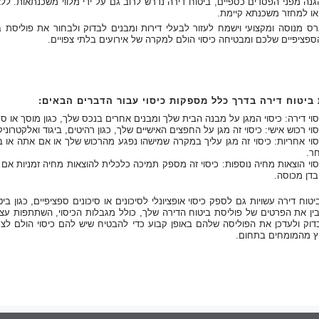
נה מפני הפסדים כספיים, ביטוח דירה נדרש לרוב גם על ידי מלווי משכנתאות. ללא
ו למחזר משכנתא קיימת.
גרס מנוסה ומקצועי וישמח לעזור לבעלי דירות ומבנים לבדוק ולבחור את פוליסת 
פציפיים שלכם ומבטיחה כיסוי הולם למקרה של אירועים בלתי צפויים.
 ביטוח דירה בדרך כלל מספקות כיסוי עבור הדברים הבאים:
סוי דירה: כיסוי המגן על מבנה הבית שלך ומבנים אחרים בנכס שלך, כגון מוסך או ס
סוי רכוש אישי: כיסוי זה מגן על החפצים האישיים שלך, כגון רהיטים, ביגוד ואלקטרוניק
סוי אחריות: כיסוי זה מגן עליך במקרה שמישהו נפגע מהרכוש שלך או אם אתה או 
ר.
סוי הוצאות מחיה נוספות: כיסוי זה מספק תמיכה כלכלית להוצאות מחיה זמניות אם 
בדן מכוסה.
יטוח דירה עשויות גם לספק כיסוי אופציונלי לסיכונים או סיכונים ספציפיים, כגון ב
ין את הפרטים של פוליסת ביטוח הדירה שלך, כולל מגבלות הכיסוי, השתתפות עצמ
דוק ולעדכן את הפוליסה שלהם באופן קבוע כדי להבטיח שיש להם כיסוי הולם לצרכ
וץ מהמומחים בתחום.