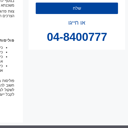
בנוסף להג
משכנתא א
שלח
צוות פרו
הצרכים הס
או חייגו
04-8400777
פוליסות
כי
כי
כי
אח
כי
או
פוליסות ב
חשוב להב
לשקול לב
לקבל ייע